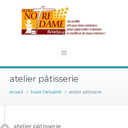
Skip
to
content
Toggle
navigation
atelier pâtisserie
Accueil
/
Toute l'actualité
/
atelier pâtisserie
atelier pâtisserie