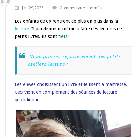
s
Jan 29,2026
Commentaires fermés
u
r
Les enfants de cp rentrent de plus en plus dans la
A
lecture
. Il parviennent même à faire des lectures de
t
petits livres. Ils sont
fiers
!
e
l
i
e
Nous faisons régulièrement des petits
r
ateliers lecture !
s
l
e
Les élèves choisissent un livre et le lisent à maitresse.
c
Ceci vient en complément des séances de lecture
t
u
quotidienne.
r
e