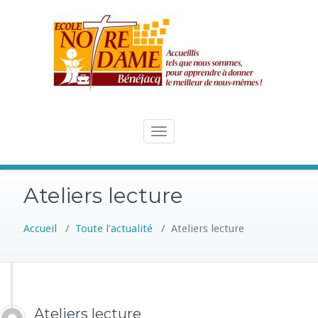
Skip
to
content
Toggle
navigation
Ateliers lecture
Accueil
/
Toute l'actualité
/
Ateliers lecture
Ateliers lecture