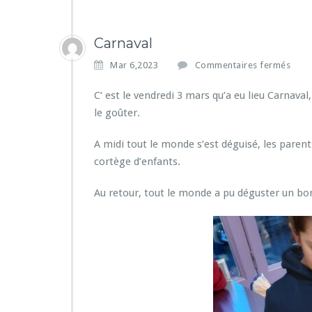
Carnaval
s
Mar 6,2023
Commentaires fermés
u
r
C’ est le vendredi 3 mars qu’a eu lieu Carnava
C
le goûter.
a
r
A midi tout le monde s’est déguisé, les parent
n
cortège d’enfants.
a
v
a
Au retour, tout le monde a pu déguster un bon 
l