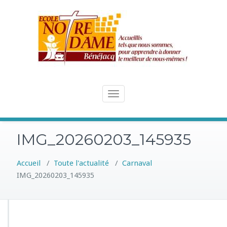
Skip
to
content
Toggle
navigation
IMG_20260203_145935
Accueil
/
Toute l'actualité
/
Carnaval
IMG_20260203_145935