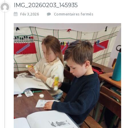
IMG_20260203_145935
s
Fév 3,2026
Commentaires fermés
u
r
I
M
G
_
2
0
2
6
0
2
0
3
_
1
4
5
9