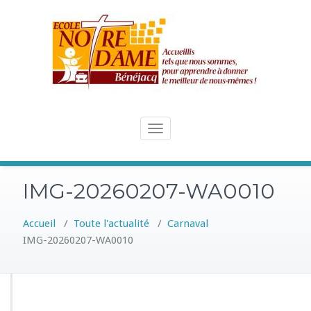
Skip
to
content
Toggle
navigation
IMG-20260207-WA0010
Accueil
/
Toute l'actualité
/
Carnaval
IMG-20260207-WA0010