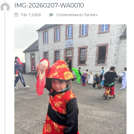
IMG-20260207-WA0010
s
Fév 7,2026
Commentaires fermés
u
r
I
M
G
-
2
0
2
6
0
2
0
7
-
W
A
0
0