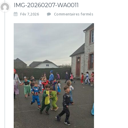
IMG-20260207-WA0011
s
Fév 7,2026
Commentaires fermés
u
r
I
M
G
-
2
0
2
6
0
2
0
7
-
W
A
0
0