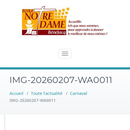
Skip
to
content
Toggle
navigation
IMG-20260207-WA0011
Accueil
/
Toute l'actualité
/
Carnaval
IMG-20260207-WA0011