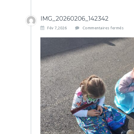
IMG_20260206_142342
s
Fév 7,2026
Commentaires fermés
u
r
I
M
G
_
2
0
2
6
0
2
0
6
_
1
4