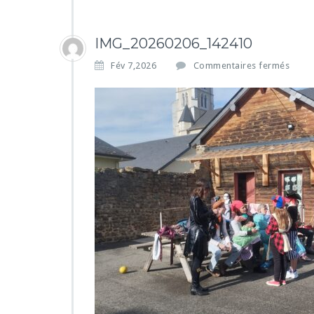
IMG_20260206_142410
s
Fév 7,2026
Commentaires fermés
u
r
I
M
G
_
2
0
2
6
0
2
0
6
_
1
4