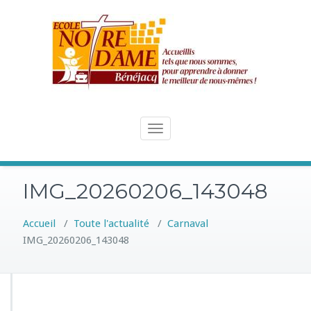
Skip
to
content
Toggle
navigation
IMG_20260206_143048
Accueil
/
Toute l'actualité
/
Carnaval
IMG_20260206_143048