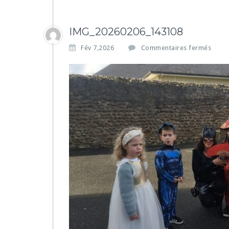
IMG_20260206_143108
s
Fév 7,2026
Commentaires fermés
u
r
I
M
G
_
2
0
2
6
0
2
0
6
_
1
4