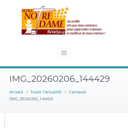
Skip
to
content
Toggle
navigation
IMG_20260206_144429
Accueil
/
Toute l'actualité
/
Carnaval
IMG_20260206_144429