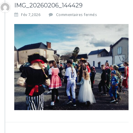
IMG_20260206_144429
s
Fév 7,2026
Commentaires fermés
u
r
I
M
G
_
2
0
2
6
0
2
0
6
_
1
4
4
4