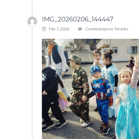
IMG_20260206_144447
s
Fév 7,2026
Commentaires fermés
u
r
I
M
G
_
2
0
2
6
0
2
0
6
_
1
4