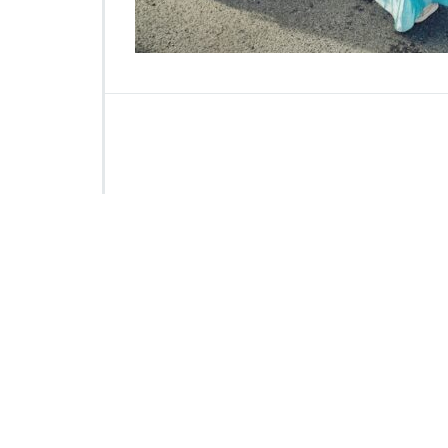
4
4
4
7