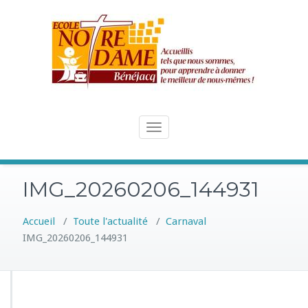
Skip
to
content
Toggle
navigation
IMG_20260206_144931
Accueil
/
Toute l'actualité
/
Carnaval
IMG_20260206_144931