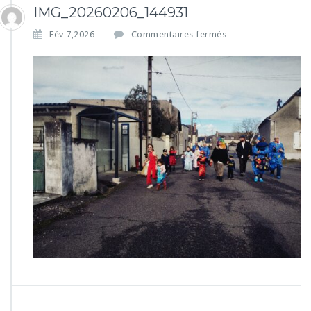
IMG_20260206_144931
s
Fév 7,2026
Commentaires fermés
u
r
I
M
G
_
2
0
2
6
0
2
0
6
_
1
4
4
9