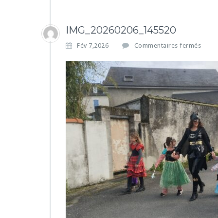
IMG_20260206_145520
s
Fév 7,2026
Commentaires fermés
u
r
I
M
G
_
2
0
2
6
0
2
0
6
_
1
4