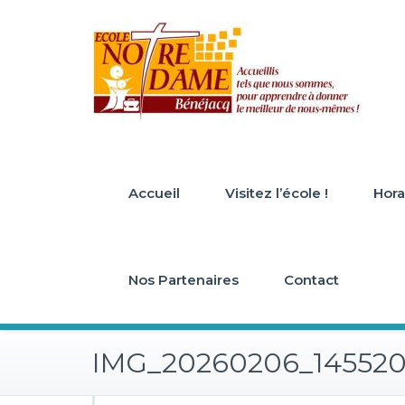
Skip
to
content
Accueil
Visitez l’école !
Horai
Nos Partenaires
Contact
IMG_20260206_14552