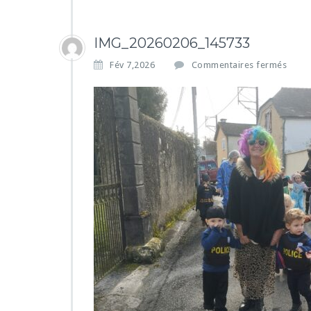
IMG_20260206_145733
s
Fév 7,2026
Commentaires fermés
u
r
I
M
G
_
2
0
2
6
0
2
0
6
_
1
4