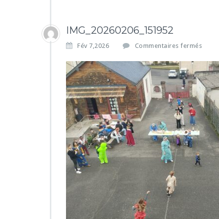
IMG_20260206_151952
s
Fév 7,2026
Commentaires fermés
u
r
I
M
G
_
2
0
2
6
0
2
0
6
_
1
5