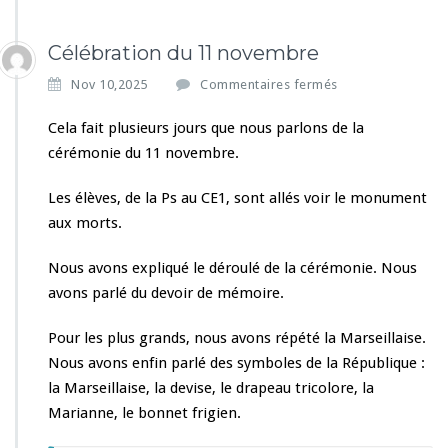
Célébration du 11 novembre
s
Nov 10,2025
Commentaires fermés
u
r
Cela fait plusieurs jours que nous parlons de la
C
cérémonie du 11 novembre.
é
l
Les élèves, de la Ps au CE1, sont allés voir le monument
é
aux morts.
b
r
a
Nous avons expliqué le déroulé de la cérémonie. Nous
t
avons parlé du devoir de mémoire.
i
o
Pour les plus grands, nous avons répété la Marseillaise.
n
Nous avons enfin parlé des symboles de la République :
d
u
la Marseillaise, la devise, le drapeau tricolore, la
1
Marianne, le bonnet frigien.
1
n