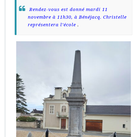
o
Rendez-vous est donné mardi 11
v
e
novembre à 11h30, à Bénéjacq. Christelle
m
représentera l’école
.
b
r
e