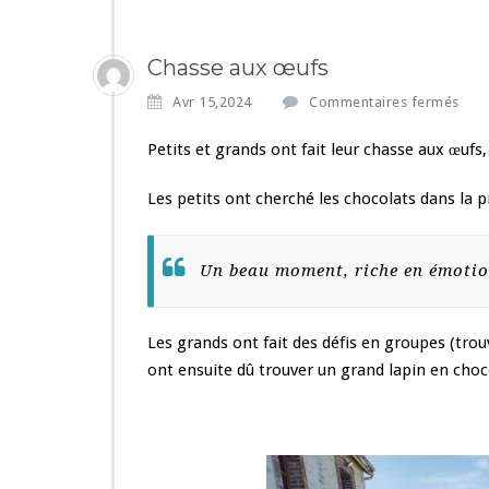
Chasse aux œufs
s
Avr 15,2024
Commentaires fermés
u
r
Petits et grands ont fait leur chasse aux œufs, 
C
h
Les petits ont cherché les chocolats dans la pr
a
s
s
Un beau moment, riche en émotio
e
a
u
x
Les grands ont fait des défis en groupes (tro
œ
ont ensuite dû trouver un grand lapin en choco
u
f
s