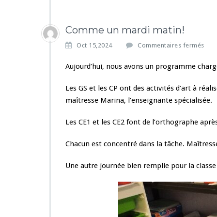
Comme un mardi matin!
s
Oct 15,2024
Commentaires fermés
u
r
Aujourd’hui, nous avons un programme charg
C
o
Les GS et les CP ont des activités d’art à réalis
m
maîtresse Marina, l’enseignante spécialisée.
m
e
Les CE1 et les CE2 font de l’orthographe après
u
n
m
Chacun est concentré dans la tâche. Maîtress
a
r
Une autre journée bien remplie pour la classe 
d
i
m
a
t