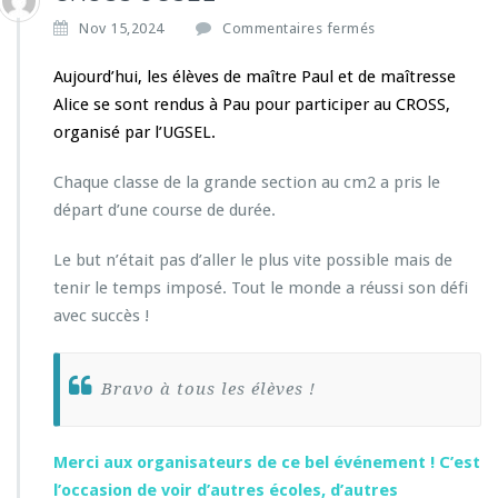
s
Nov 15,2024
Commentaires fermés
u
r
Aujourd’hui, les élèves de maître Paul et de maîtresse
C
Alice se sont rendus à Pau pour participer au CROSS,
R
organisé par l’UGSEL.
O
S
Chaque classe de la grande section au cm2 a pris le
S
U
départ d’une course de durée.
G
S
Le but n’était pas d’aller le plus vite possible mais de
E
tenir le temps imposé. Tout le monde a réussi son défi
L
avec succès !
Bravo à tous les élèves !
Merci aux organisateurs de ce bel événement ! C’est
l’occasion de voir d’autres écoles, d’autres