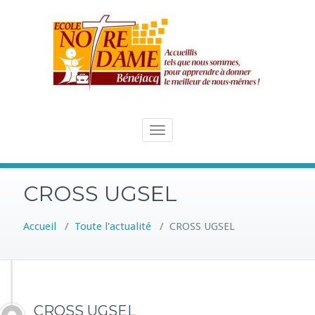
Skip
to
content
Toggle
navigation
CROSS UGSEL
Accueil
/
Toute l'actualité
/
CROSS UGSEL
CROSS UGSEL