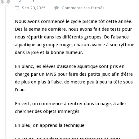
s
Sep 23,2025
Commentaires fermés
u
r
Nous avons commencé le cycle piscine tôt cette année.
C
Dès la semaine dernière, nous avons fait des tests pour
y
nous répartir dans les différents groupes. De l’aisance
c
aquatique au groupe rouge, chacun avance à son rythme
l
e
dans la joie et la bonne humeur.
p
i
En blanc, les élèves d’aisance aquatique sont pris en
s
charge par un MNS pour faire des petits jeux afin d’être
c
de plus en plus à l’aise, de mettre peu à peu la tête sous
i
n
l’eau.
e
En vert, on commence à rentrer dans la nage, à aller
chercher des objets immergés.
En bleu, on apprend la technique.