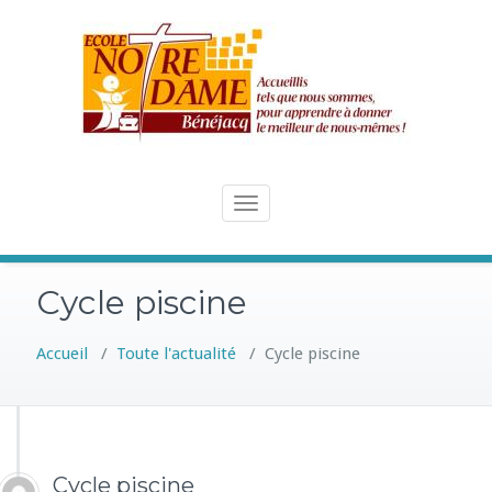
Skip
to
content
Toggle
navigation
Cycle piscine
Accueil
/
Toute l'actualité
/
Cycle piscine
Cycle piscine