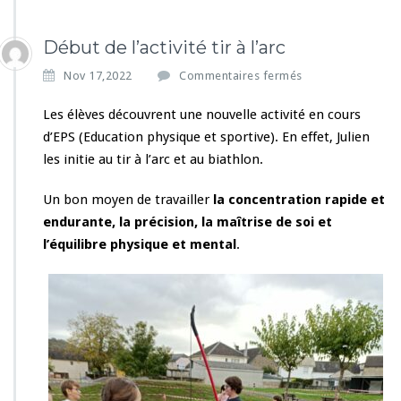
Début de l’activité tir à l’arc
s
Nov 17,2022
Commentaires fermés
u
r
Les élèves découvrent une nouvelle activité en cours
D
d’EPS (Education physique et sportive). En effet, Julien
é
les initie au tir à l’arc et au biathlon.
b
u
Un bon moyen de travailler
la concentration rapide et
t
d
endurante, la précision, la maîtrise de soi et
e
l’équilibre physique et mental
.
l’a
c
t
i
v
i
t
é
t