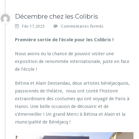
Décembre chez les Colibris
s
Fév 17,2025
Commentaires fermés
u
r
Première sortie de l’école pour les Colibris !
D
é
Nous avons eu la chance de pouvoir visiter une
c
exposition de renommée internationale, juste en face
e
de l’école !
m
b
r
Bétina et Alain Destandau, deux artistes bénéjacquois,
e
passionnés de théàtre, nous ont conté l’histoire
c
extraordinaire des costumes qui ont voyagé de Paris à
h
Hanoi. Une belle occasion de découvrir et de
e
z
s’émerveiller ! Un grand Merci à Bétina et Alain et la
l
municipalité de Bénéjacq !
e
s
C