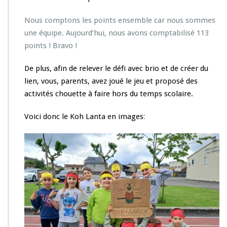
t
i
Nous comptons les points ensemble car nous sommes
v
une équipe. Aujourd’hui, nous avons comptabilisé 113
i
points ! Bravo !
t
é
De plus, afin de relever le défi avec brio et de créer du
K
o
lien, vous, parents, avez joué le jeu et proposé des
h
activités chouette à faire hors du temps scolaire.
L
a
Voici donc le Koh Lanta en images
:
n
t
a