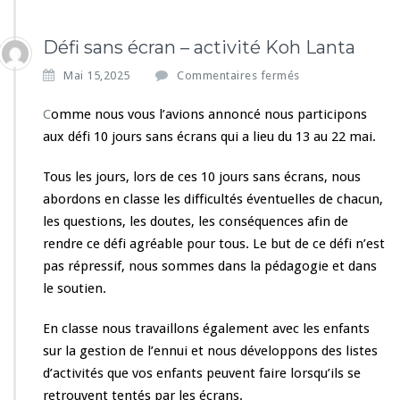
Défi sans écran – activité Koh Lanta
s
Mai 15,2025
Commentaires fermés
u
r
C
omme nous vous l’avions annoncé nous participons
D
aux défi 10 jours sans écrans qui a lieu du 13 au 22 mai.
é
f
Tous les jours, lors de ces 10 jours sans écrans, nous
i
abordons en classe les difficultés éventuelles de chacun,
s
a
les questions, les doutes, les conséquences afin de
n
rendre ce défi agréable pour tous. Le but de ce défi n’est
s
pas répressif, nous sommes dans la pédagogie et dans
é
le soutien.
c
r
a
En classe nous travaillons également avec les enfants
n
sur la gestion de l’ennui et nous développons des listes
–
d’activités que vos enfants peuvent faire lorsqu’ils se
a
retrouvent tentés par les écrans.
c