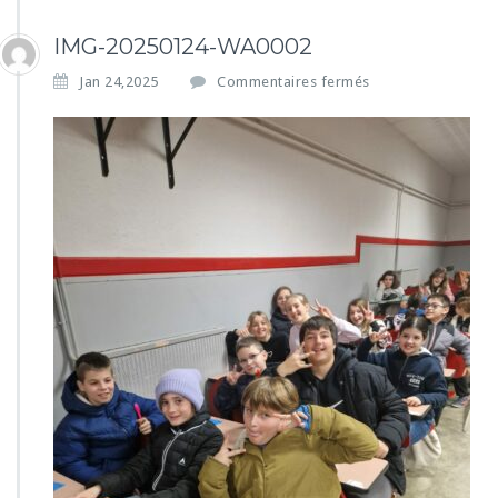
IMG-20250124-WA0002
s
Jan 24,2025
Commentaires fermés
u
r
I
M
G
-
2
0
2
5
0
1
2
4
-
W
A
0