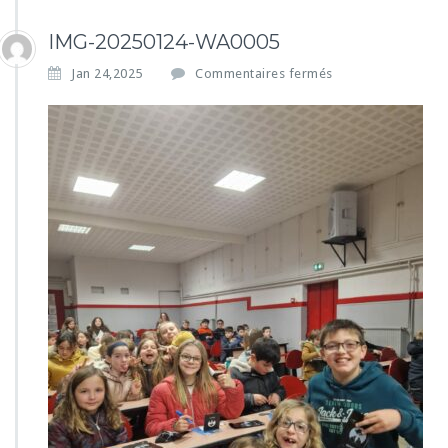
IMG-20250124-WA0005
s
Jan 24,2025
Commentaires fermés
u
r
I
M
G
-
2
0
2
5
0
1
2
4
-
W
A
0