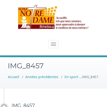
Skip
to
content
Toggle
navigation
IMG_8457
Accueil
/
Années précédentes
/
En sport ...
IMG_8457
IMG_8457