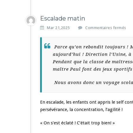
Escalade matin
s
Mar 21,2025
Commentaires fermés
u
r
E
Parce qu’on rebondit toujours ! 
s
aujourd’hui ! Direction l’Usine, à
c
Pendant que la classe de maîtresse 
a
l
maître Paul font des jeux sportifs
a
d
Nous avons donc un voyage scolai
e
m
a
En escalade, les enfants ont appris le self con
t
persévérance, la concentration, l’agilité !
i
n
« On s’est éclaté ! C’était trop bien! »