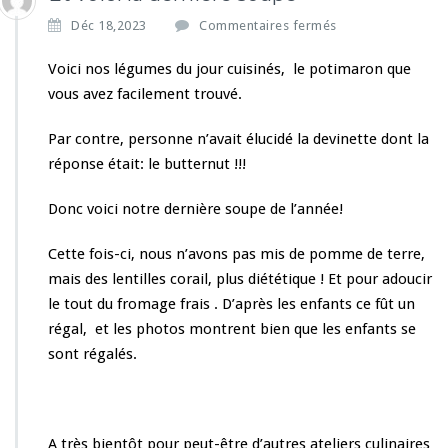
s
Déc 18,2023
Commentaires fermés
u
r
Voici nos légumes du jour cuisinés, le potimaron que
E
vous avez facilement trouvé.
t
v
Par contre, personne n’avait élucidé la devinette dont la
o
réponse était: le butternut !!!
i
c
i
Donc voici notre dernière soupe de l’année!
l
a
Cette fois-ci, nous n’avons pas mis de pomme de terre,
d
mais des lentilles corail, plus diététique ! Et pour adoucir
e
le tout du fromage frais . D’après les enfants ce fût un
r
n
régal, et les photos montrent bien que les enfants se
i
sont régalés.
è
r
e
s
A très bientôt pour peut-être d’autres ateliers culinaires
o