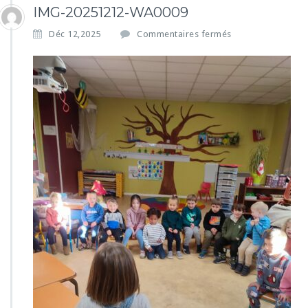
IMG-20251212-WA0009
s
Déc 12,2025
Commentaires fermés
u
r
I
M
G
-
2
0
2
5
1
2
1
2
-
W
A
0
0