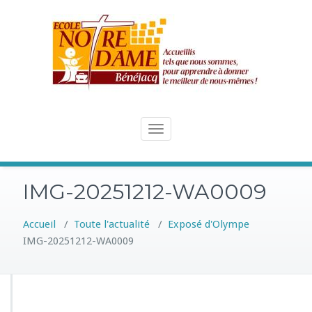
Skip
to
content
Toggle
navigation
IMG-20251212-WA0009
Accueil
/
Toute l'actualité
/
Exposé d'Olympe
IMG-20251212-WA0009