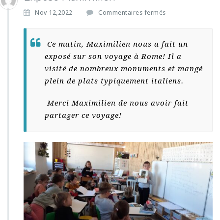
s
Nov 12,2022
Commentaires fermés
u
r
E
Ce matin, Maximilien nous a fait un
x
exposé sur son voyage à Rome! Il a
p
visité de nombreux monuments et mangé
o
s
plein de plats typiquement italiens.
é
M
Merci Maximilien de nous avoir fait
a
partager ce voyage!
x
i
m
i
l
i
e
n