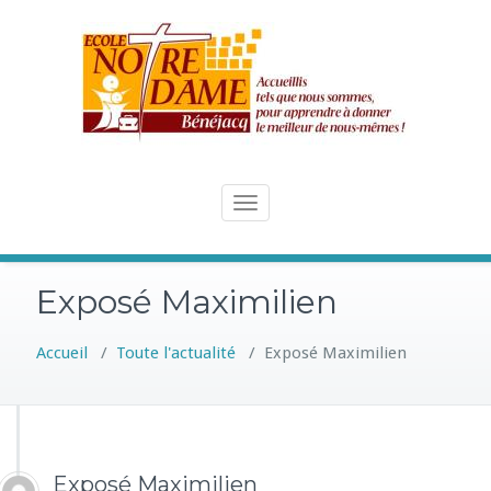
Skip
to
content
Toggle
navigation
Exposé Maximilien
Accueil
/
Toute l'actualité
/
Exposé Maximilien
Exposé Maximilien