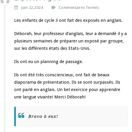
s
Juin 22,2024
Commentaires fermés
u
r
Les enfants de cycle 3 ont fait des exposés en anglais.
E
x
Déborah, leur professeur d’anglais, leur a demandé il y a
p
plusieurs semaines de préparer un exposé par groupe,
o
sur les différents états des Etats-Unis.
s
é
s
Ils ont eu un planning de passage.
A
n
Ils ont été très consciencieux, ont fait de beaux
g
diaporama de présentation. Ils se sont surpassés. Ils
l
ont parlé en anglais. Un bel exercice pour apprendre
a
i
une langue vivante! Merci Déborah!
s
Bravo à eux!