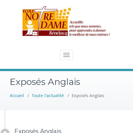
Skip
to
content
Toggle
navigation
Exposés Anglais
Accueil
/
Toute l'actualité
/
Exposés Anglais
Exposés Anglais