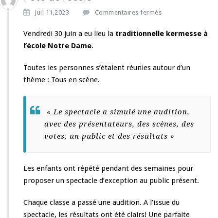
s
Juil 11,2023
Commentaires fermés
u
r
Vendredi 30 juin a eu lieu la
traditionnelle kermesse à
F
l’école Notre Dame
.
ê
t
Toutes les personnes s’étaient réunies autour d’un
e
thème : Tous en scène.
d
e
l’é
c
« Le spectacle a simulé une audition,
o
avec des présentateurs, des scènes, des
l
votes, un public et des résultats »
e
Les enfants ont répété pendant des semaines pour
proposer un spectacle d’exception au public présent.
Chaque classe a passé une audition. A l’issue du
spectacle, les résultats ont été clairs! Une parfaite