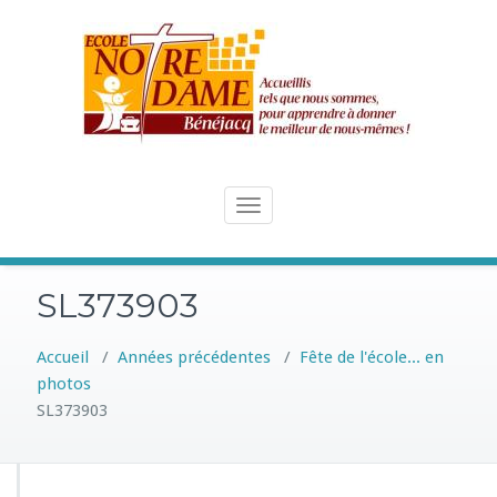
Skip
to
content
Toggle
navigation
SL373903
Accueil
/
Années précédentes
/
Fête de l'école... en
photos
SL373903