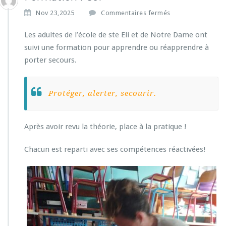
s
Nov 23,2025
Commentaires fermés
u
r
Les adultes de l’école de ste Eli et de Notre Dame ont
F
suivi une formation pour apprendre ou réapprendre à
o
porter secours.
r
m
a
t
Protéger, alerter, secourir.
i
o
n
Après avoir revu la théorie, place à la pratique !
P
s
Chacun est reparti avec ses compétences réactivées!
c
1