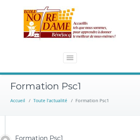
Skip
to
content
Toggle
navigation
Formation Psc1
Accueil
/
Toute l'actualité
/
Formation Psc1
Formation Psc1