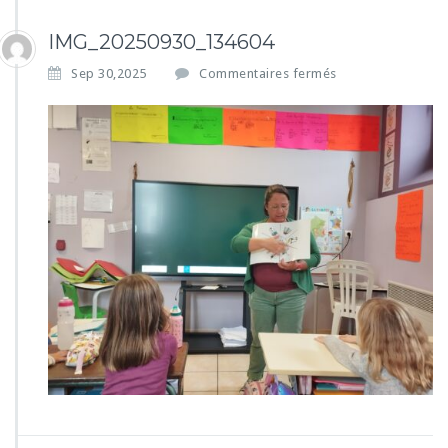
IMG_20250930_134604
s
Sep 30,2025
Commentaires fermés
u
r
I
M
G
_
2
0
2
5
0
9
3
0
_
1
3
4