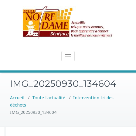
Skip
to
content
Toggle
navigation
IMG_20250930_134604
Accueil
/
Toute l'actualité
/
Intervention tri des
déchets
IMG_20250930_134604