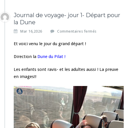
Journal de voyage- jour 1- Départ pour
la Dune
s
Mar 16,2026
Commentaires fermés
u
r
Et voici venu le jour du grand départ !
J
o
Direction la
Dune du Pilat !
u
r
Les enfants sont ravis- et les adultes aussi ! La preuve
n
en images!!
a
l
d
e
v
o
y
a
g