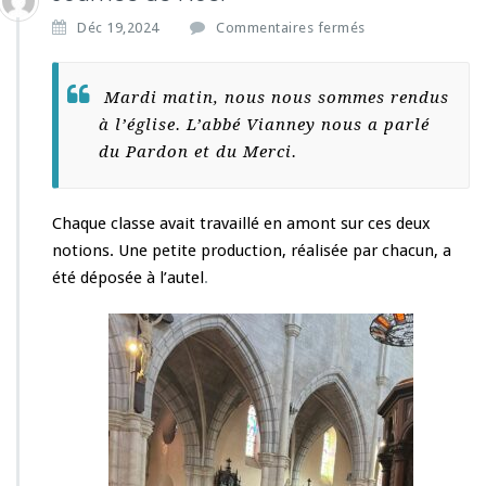
s
Déc 19,2024
Commentaires fermés
u
r
J
Mardi matin, nous nous sommes rendus
o
à l’église. L’abbé Vianney nous a parlé
u
du Pardon et du Merci.
r
n
é
e
Chaque classe avait travaillé en amont sur ces deux
d
notions. Une petite production, réalisée par chacun, a
e
été déposée à l’autel
.
N
o
ë
l