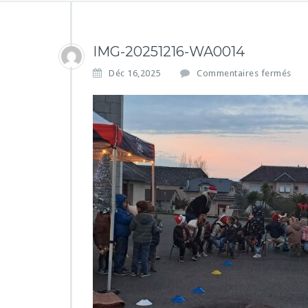
IMG-20251216-WA0014
s
Déc 16,2025
Commentaires fermés
u
r
I
M
G
-
2
0
2
5
1
2
1
6
-
W
A