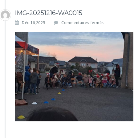
IMG-20251216-WA0015
s
Déc 16,2025
Commentaires fermés
u
r
I
M
G
-
2
0
2
5
1
2
1
6
-
W
A
0