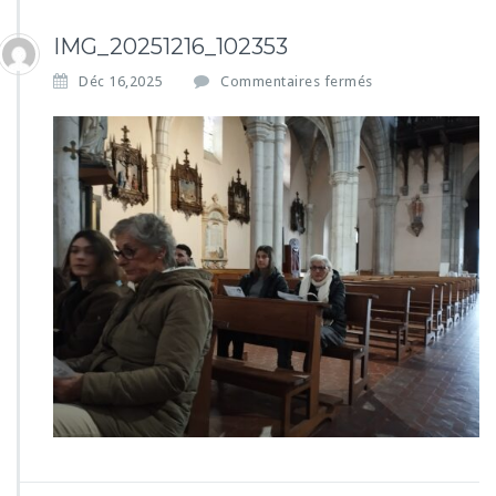
IMG_20251216_102353
s
Déc 16,2025
Commentaires fermés
u
r
I
M
G
_
2
0
2
5
1
2
1
6
_
1
0
2