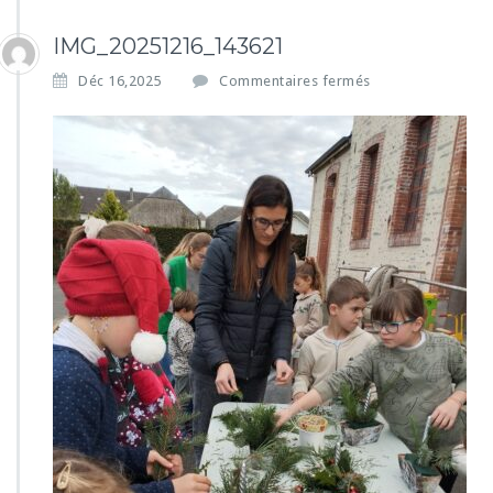
IMG_20251216_143621
s
Déc 16,2025
Commentaires fermés
u
r
I
M
G
_
2
0
2
5
1
2
1
6
_
1
4
3