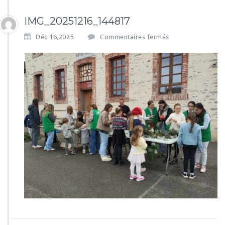
IMG_20251216_144817
s
Déc 16,2025
Commentaires fermés
u
r
I
M
G
_
2
0
2
5
1
2
1
6
_
1
4
4