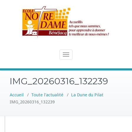
Skip
to
content
Toggle
navigation
IMG_20260316_132239
Accueil
/
Toute l'actualité
/
La Dune du Pilat
IMG_20260316_132239