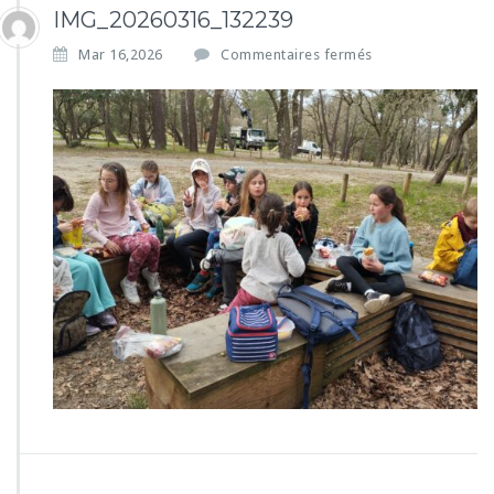
IMG_20260316_132239
s
Mar 16,2026
Commentaires fermés
u
r
I
M
G
_
2
0
2
6
0
3
1
6
_
1
3
2
2