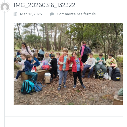
IMG_20260316_132322
s
Mar 16,2026
Commentaires fermés
u
r
I
M
G
_
2
0
2
6
0
3
1
6
_
1
3
2
3