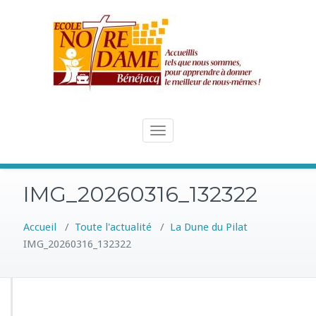
Skip
to
content
Toggle
navigation
IMG_20260316_132322
Accueil
/
Toute l'actualité
/
La Dune du Pilat
IMG_20260316_132322