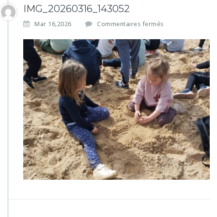
IMG_20260316_143052
s
Mar 16,2026
Commentaires fermés
u
r
I
M
G
_
2
0
2
6
0
3
1
6
_
1
4
3
0