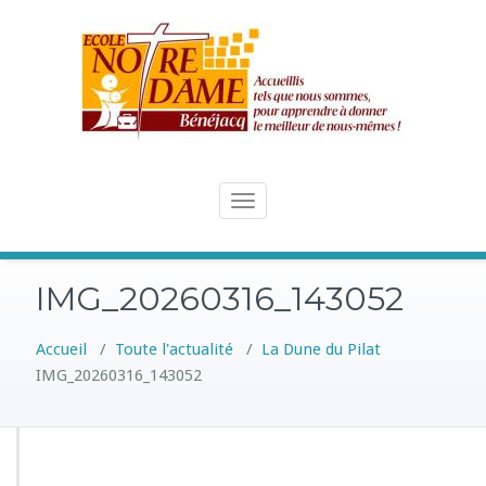
Skip
to
content
Toggle
navigation
IMG_20260316_143052
Accueil
/
Toute l'actualité
/
La Dune du Pilat
IMG_20260316_143052