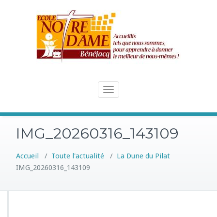
Skip
to
content
Toggle
navigation
IMG_20260316_143109
Accueil
/
Toute l'actualité
/
La Dune du Pilat
IMG_20260316_143109