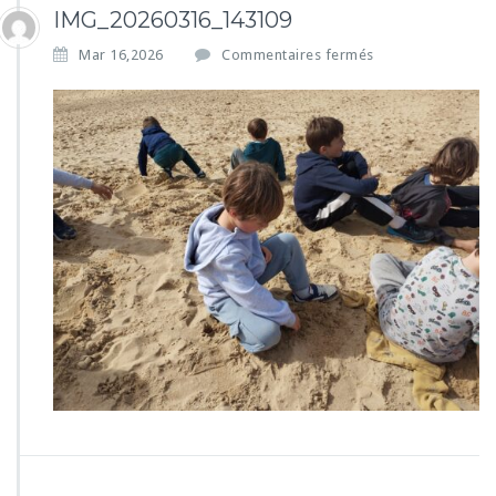
IMG_20260316_143109
s
Mar 16,2026
Commentaires fermés
u
r
I
M
G
_
2
0
2
6
0
3
1
6
_
1
4
3
1