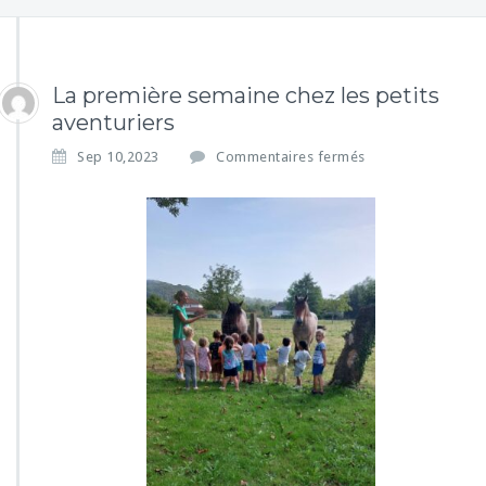
La première semaine chez les petits
aventuriers
s
Sep 10,2023
Commentaires fermés
u
r
L
a
p
r
e
m
i
è
r
e
s
e
m