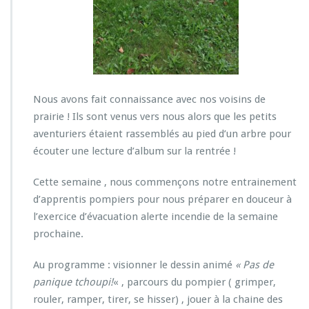
a
i
n
e
c
h
e
Nous avons fait connaissance avec nos voisins de
z
prairie ! Ils sont venus vers nous alors que les petits
l
aventuriers étaient rassemblés au pied d’un arbre pour
e
s
écouter une lecture d’album sur la rentrée !
p
e
Cette semaine , nous commençons notre entrainement
t
d’apprentis pompiers pour nous préparer en douceur à
i
l’exercice d’évacuation alerte incendie de la semaine
t
s
prochaine.
a
v
Au programme : visionner le dessin animé
« Pas de
e
panique tchoupi!
« , parcours du pompier ( grimper,
n
rouler, ramper, tirer, se hisser) , jouer à la chaine des
t