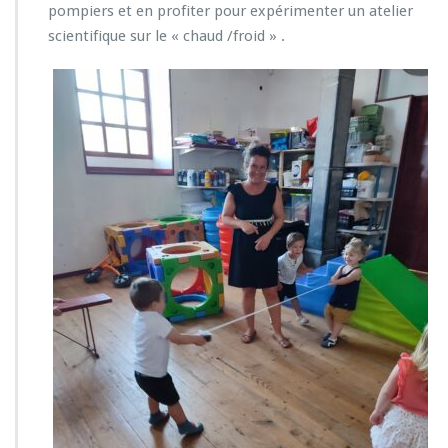
u
pompiers et en profiter pour expérimenter un atelier
r
scientifique sur le « chaud /froid » .
i
e
r
s