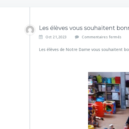
Les élèves vous souhaitent bon
s
Oct 21,2023
Commentaires fermés
u
r
Les élèves de Notre Dame vous souhaitent b
L
e
s
é
l
è
v
e
s
v
o
u
s
s