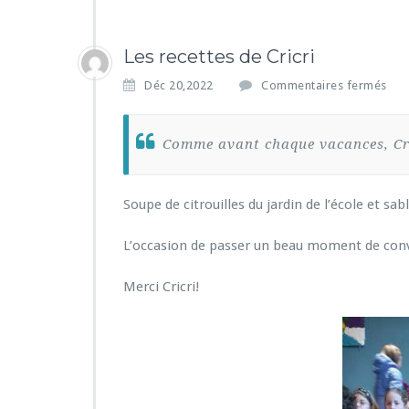
Les recettes de Cricri
s
Déc 20,2022
Commentaires fermés
u
r
L
Comme avant chaque vacances, Cric
e
s
r
Soupe de citrouilles du jardin de l’école et sab
e
c
L’occasion de passer un beau moment de convi
e
t
t
Merci Cricri!
e
s
d
e
C
r